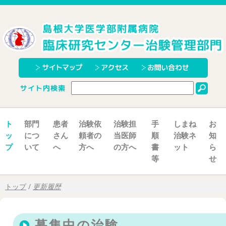
こ
の
ペ
ー
ジ
の
本
文
へ
ト
部門
患者
治験依
治験担
手
しまね
お
ッ
につ
さん
頼者の
当医師
順
治験ネ
知
プ
いて
へ
方へ
の方へ
書
ット
ら
等
せ
現
トップ
/
更新履歴
在
の
位
募集中の治験