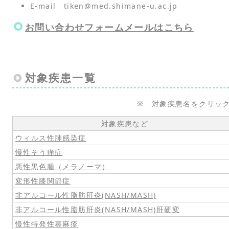
E-mail tiken@med.shimane-u.ac.jp
お問い合わせフォームメールはこちら
対象疾患一覧
※ 対象疾患名をクリッ
対象疾患など
ウィルス性肺感染症
慢性そう痒症
悪性黒色腫（メラノーマ）
変形性膝関節症
非アルコール性脂肪肝炎(NASH/MASH)
非アルコール性脂肪肝炎(NASH/MASH)肝硬変
慢性特発性蕁麻疹