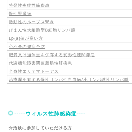
特発性炎症性筋疾患
慢性腎臓病
活動性のループス腎炎
びまん性大細胞型B細胞リンパ腫
Lp(a)値が高い方
心不全の発症予防
肥満又は過体重を併存する変形性膝関節症
代謝機能障害関連脂肪性肝疾患
全身性エリテマトーデス
治療歴を有する慢性リンパ性白血病/小リンパ球性リンパ腫
-----ウィルス性肺感染症----
☆治験に参加していただける方