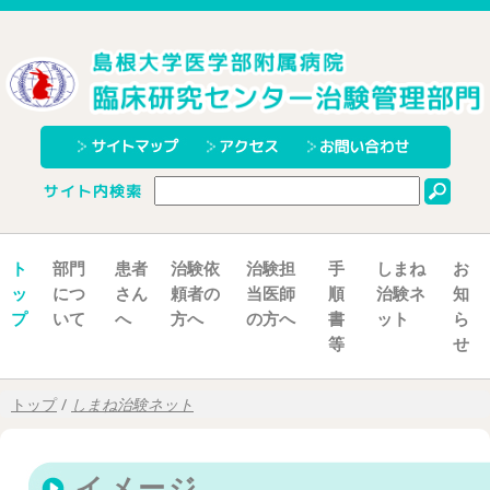
こ
の
ペ
ー
ジ
の
本
文
へ
ト
部門
患者
治験依
治験担
手
しまね
お
ッ
につ
さん
頼者の
当医師
順
治験ネ
知
プ
いて
へ
方へ
の方へ
書
ット
ら
等
せ
現
トップ
/
しまね治験ネット
在
の
位
イメージ