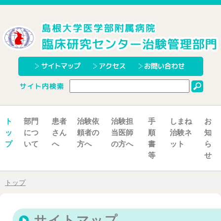
こ
の
ペ
ー
ジ
の
本
文
へ
ト
部門
患者
治験依
治験担
手
しまね
お
ッ
につ
さん
頼者の
当医師
順
治験ネ
知
プ
いて
へ
方へ
の方へ
書
ット
ら
等
せ
現
トップ
在
の
位
サイトマップ