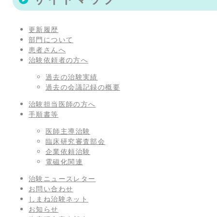
置：
更新履歴
部門について
患者さんへ
治験依頼者の方へ
過去の治験実績
過去の会議記録の概要
治験担当医師の方へ
手順書等
医師主導治験
臨床研究審査部会
企業依頼治験
電磁化関連
治験ニュースレター
お問い合わせ
しまね治験ネット
お知らせ